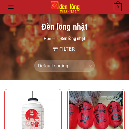
Bỏ
0
qua
nội
Đèn lồng nhật
dung
Home
/
Đèn lồng nhật
FILTER