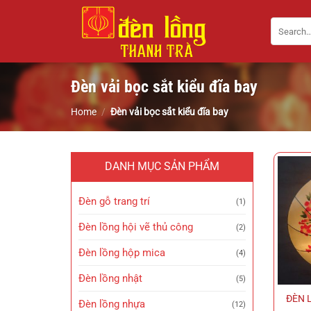
Bỏ
Search
qua
for:
nội
dung
Đèn vải bọc sắt kiểu đĩa bay
Home
/
Đèn vải bọc sắt kiểu đĩa bay
DANH MỤC SẢN PHẨM
Đèn gỗ trang trí
(1)
Đèn lồng hội vẽ thủ công
(2)
Đèn lồng hộp mica
(4)
Đèn lồng nhật
(5)
ĐÈN 
Đèn lồng nhựa
(12)