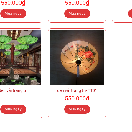
550.000
₫
550.000
₫
Mua ngay
Mua ngay
đèn vải trang trí
đèn vải trang trí- TT01
550.000
₫
Mua ngay
Mua ngay