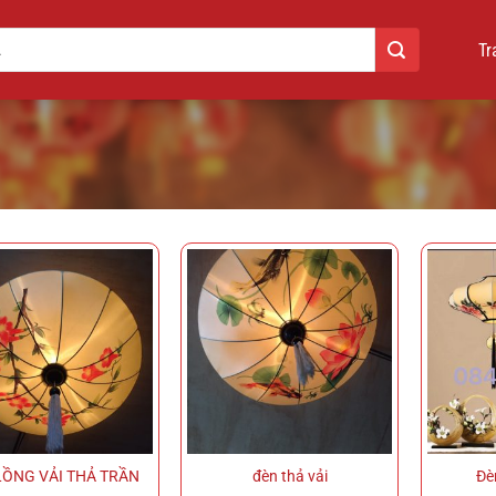
Tr
LỒNG VẢI THẢ TRẦN
đèn thả vải
Đèn