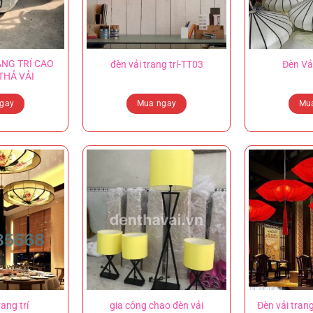
NG TRÍ CAO
đèn vải trang trí-TT03
Đèn Vả
THẢ VẢI
gay
Mua ngay
Mu
rang trí
gia công chao đèn vải
Đèn vải trang