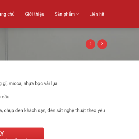
ang chủ
Giới thiệu
Sản phẩm
Liên hệ
 gỉ, micca, nhựa bọc vải lụa
u cầu
a, chụp đèn khách sạn, đèn sắt nghệ thuật theo yêu
AY