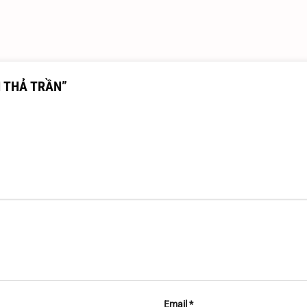
ÈN THẢ TRẦN”
Email
*