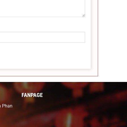
FANPAGE
h Phan