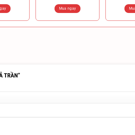
gay
Mua ngay
Mu
THẢ TRẦN”