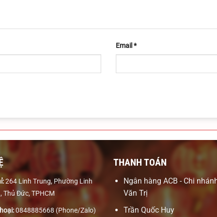
Email
*
Ệ
THANH TOÁN
Ngân hàng ACB - Chi nhán
ỉ:
264 Linh Trung, Phường Linh
Văn Trị
, Thủ Đức, TPHCM
Trần Quốc Huy
hoại:
0848885668 (Phone/Zalo)