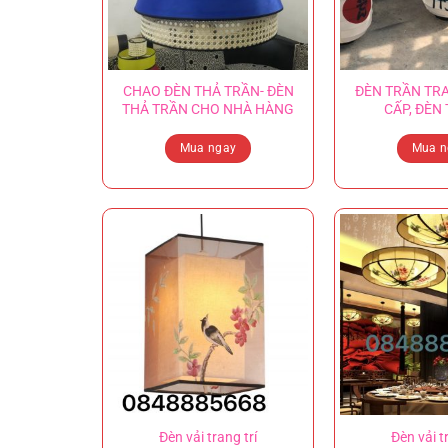
CHAO ĐÈN THẢ TRẦN- ĐÈN
ĐÈN TRẦN TRA
THẢ TRẦN CHO NHÀ HÀNG
CẤP, ĐÈN 
Mua ngay
Mua n
Đèn vải trang trí
Đèn vải t