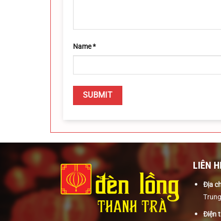
Name
*
LIÊN H
Địa ch
Trung
Điện t