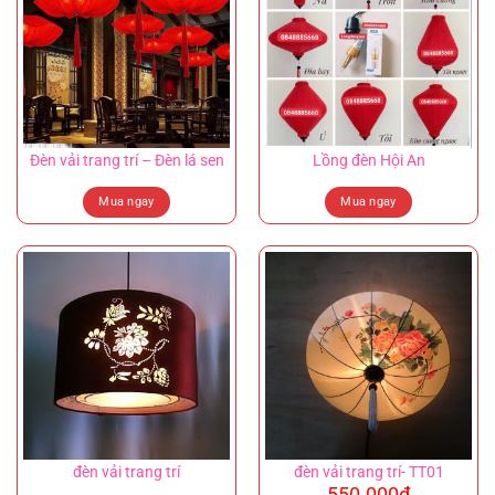
Đèn vải trang trí – Đèn lá sen
Lồng đèn Hội An
Mua ngay
Mua ngay
đèn vải trang trí
đèn vải trang trí- TT01
550.000
₫