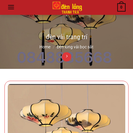
Bỏ
0
qua
nội
dung
đèn vải trang trí
Home
/
Đèn lồng vải bọc sắt