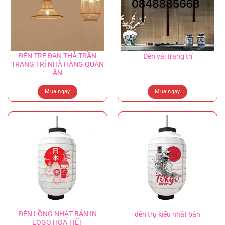
ĐÈN TRE ĐAN THẢ TRẦN
Đèn vải trang trí
TRANG TRÍ NHÀ HÀNG QUÁN
ĂN
Mua ngay
Mua ngay
ĐÈN LỒNG NHẬT BẢN IN
đèn trụ kiểu nhật bản
LOGO HỌA TIẾT